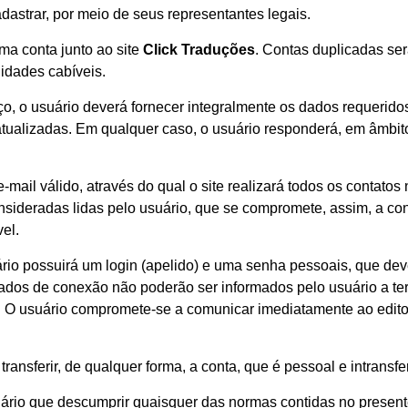
astrar, por meio de seus representantes legais.
ma conta junto ao site
Click Traduções
. Contas duplicadas se
lidades cabíveis.
ço, o usuário deverá fornecer integralmente os dados requerido
tualizadas. Em qualquer caso, o usuário responderá, em âmbito 
-mail válido, através do qual o site realizará todos os contat
onsideradas lidas pelo usuário, que se compromete, assim, a c
el.
rio possuirá um login (apelido) e uma senha pessoais, que deve
dados de conexão não poderão ser informados pelo usuário a ter
o. O usuário compromete-se a comunicar imediatamente ao editor
ransferir, de qualquer forma, a conta, que é pessoal e intransfer
rio que descumprir quaisquer das normas contidas no presente