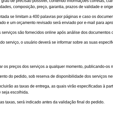
grau de precisão possível, contendo informações corretas, clar
idades, composição, preço, garantia, prazos de validade e orige
tada se limitam a 400 palavras por páginas e caso os documen
ado e um orçamento revisado será enviado por e-mail para apr
s serviços são fornecidos online após análise dos documentos c
do serviço, o usuário deverá se informar sobre as suas especif
car os preços dos serviços a qualquer momento, publicando-os n
nto do pedido, sob reserva de disponibilidade dos serviços ne
cluirão as taxas de entrega, as quais virão especificadas à par
e seja escolhida.
as taxas, será indicado antes da validação final do pedido.