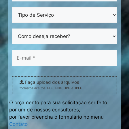
Faça upload dos arquivos
formatos aceitos: PDF, PNG, JPG e JPEG
O orçamento para sua solicitação ser feito
por um de nossos consultores,
por favor preencha o formulário no menu
Contato