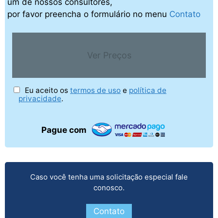
um de nossos consultores,
por favor preencha o formulário no menu
Contato
Ver Preços
Eu aceito os
termos de uso
e
política de
privacidade
.
Pague com
Caso você tenha uma solicitação especial fale
conosco.
Contato