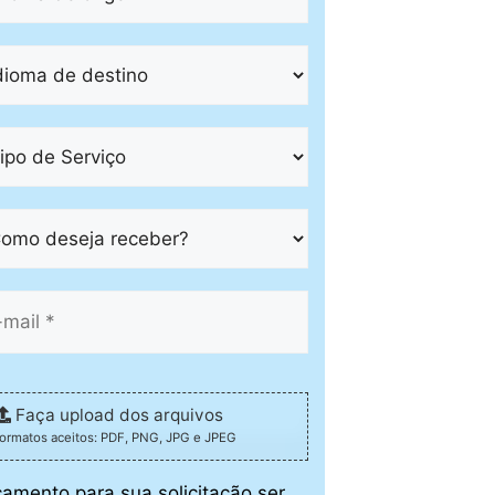
Faça upload dos arquivos
formatos aceitos: PDF, PNG, JPG e JPEG
çamento para sua solicitação ser