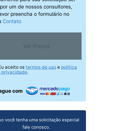
o por um de nossos consultores,
avor preencha o formulário no
u
Contato
Ver Preços
Eu aceito os
termos de uso
e
política
 privacidade
.
ague com
o você tenha uma solicitação especial
fale conosco.