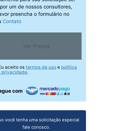
o por um de nossos consultores,
avor preencha o formulário no
u
Contato
Ver Preços
Eu aceito os
termos de uso
e
política
 privacidade
.
ague com
o você tenha uma solicitação especial
fale conosco.