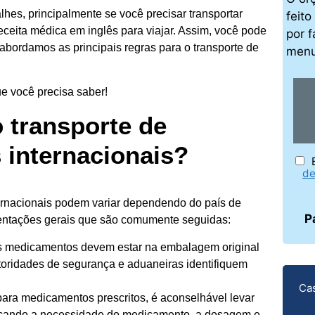
lhes, principalmente se você precisar transportar
feit
ceita médica em inglês para viajar. Assim, você pode
por f
bordamos as principais regras para o transporte de
men
e você precisa saber!
o transporte de
internacionais?
de
ernacionais podem variar dependendo do país de
P
rientações gerais que são comumente seguidas:
 medicamentos devem estar na embalagem original
utoridades de segurança e aduaneiras identifiquem
Cas
ara medicamentos prescritos, é aconselhável levar
licando a necessidade do medicamento, a dosagem e