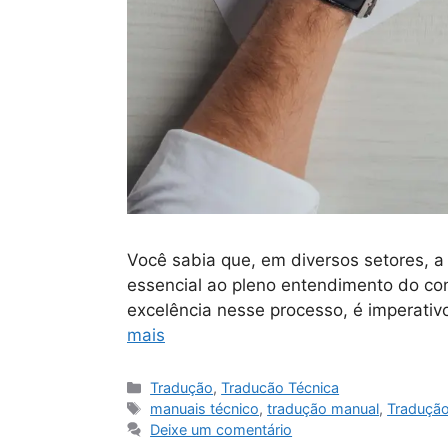
Você sabia que, em diversos setores, a
essencial ao pleno entendimento do con
excelência nesse processo, é imperativ
mais
Tradução
,
Traducão Técnica
manuais técnico
,
tradução manual
,
Tradução
Deixe um comentário