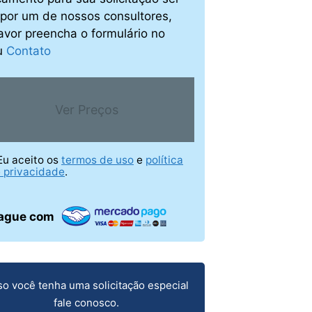
o por um de nossos consultores,
avor preencha o formulário no
u
Contato
Ver Preços
Eu aceito os
termos de uso
e
política
 privacidade
.
ague com
o você tenha uma solicitação especial
fale conosco.