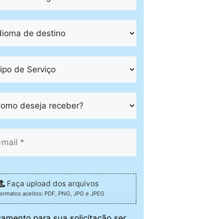
Faça upload dos arquivos
formatos aceitos: PDF, PNG, JPG e JPEG
çamento para sua solicitação ser