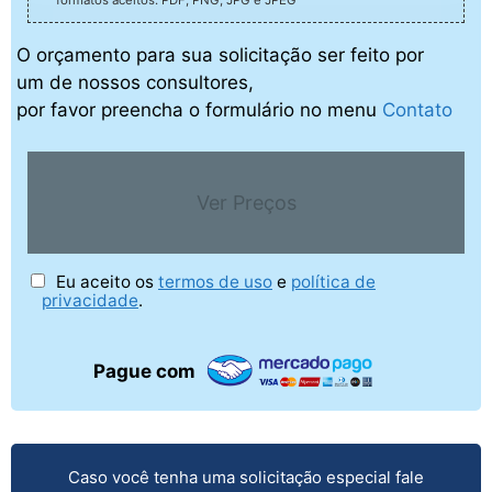
formatos aceitos: PDF, PNG, JPG e JPEG
O orçamento para sua solicitação ser feito por
um de nossos consultores,
por favor preencha o formulário no menu
Contato
Ver Preços
Eu aceito os
termos de uso
e
política de
privacidade
.
Pague com
Caso você tenha uma solicitação especial fale