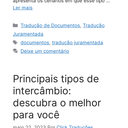
apresenta os cenários em que esse tipo …
Ler mais
Tradução de Documentos
,
Tradução
Juramentada
documentos
,
tradução juramentada
Deixe um comentário
Principais tipos de
intercâmbio:
descubra o melhor
para você
maio 22, 2023
Por
Click Traduções