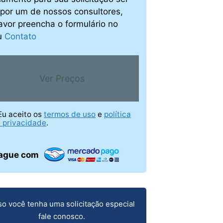
o por um de nossos consultores,
avor preencha o formulário no
u
Contato
Ver Preços
Eu aceito os
termos de uso
e
política
 privacidade
.
ague com
o você tenha uma solicitação especial
fale conosco.