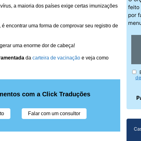
írus, a maioria dos países exige certas imunizações
feit
por f
men
, é encontrar uma forma de comprovar seu registro de
e gerar uma enorme dor de cabeça!
uramentada
da
carteira de vacinação
e veja como
de
mentos com a Click Traduções
P
to
Falar com um consultor
Cas