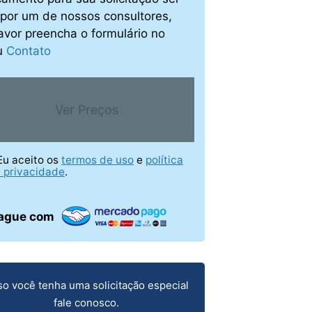
o por um de nossos consultores,
avor preencha o formulário no
u
Contato
Ver Preços
Eu aceito os
termos de uso
e
política
 privacidade
.
ague com
o você tenha uma solicitação especial
fale conosco.