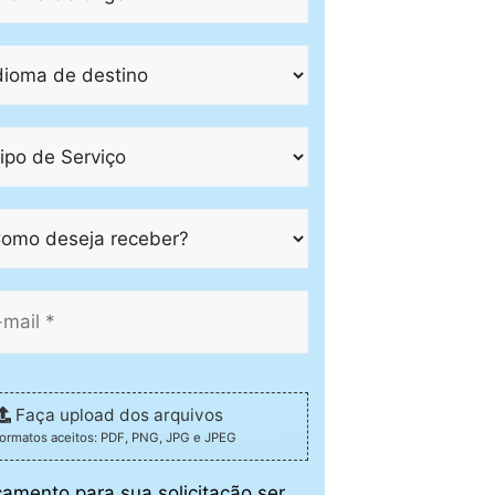
Faça upload dos arquivos
formatos aceitos: PDF, PNG, JPG e JPEG
çamento para sua solicitação ser